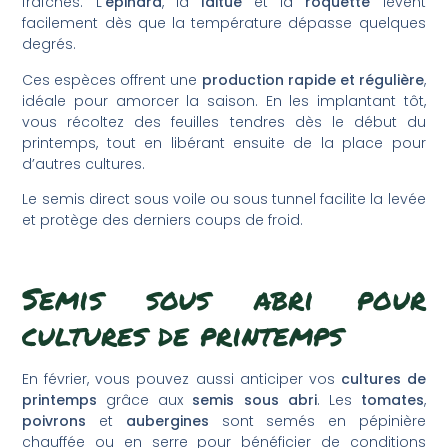
fraîches. L’
épinard
, la
laitue
et la
roquette
lèvent
facilement dès que la température dépasse quelques
degrés.
Ces espèces offrent une
production rapide et régulière
,
idéale pour amorcer la saison. En les implantant tôt,
vous récoltez des feuilles tendres dès le début du
printemps, tout en libérant ensuite de la place pour
d’autres cultures.
Le semis direct sous voile ou sous tunnel facilite la levée
et protège des derniers coups de froid.
Semis sous abri pour
cultures de printemps
En février, vous pouvez aussi anticiper vos
cultures de
printemps
grâce aux
semis sous abri
. Les
tomates
,
poivrons
et
aubergines
sont semés en pépinière
chauffée ou en serre pour bénéficier de conditions