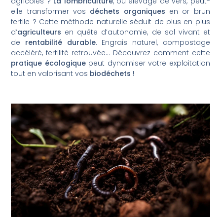
agricoles ?
La lombriculture
, ou élevage de vers, peut-
elle transformer vos
déchets organiques
en or brun
fertile ? Cette méthode naturelle séduit de plus en plus
d’
agriculteurs
en quête d’autonomie, de sol vivant et
de
rentabilité durable
. Engrais naturel, compostage
accéléré, fertilité retrouvée… Découvrez comment cette
pratique écologique
peut dynamiser votre exploitation
tout en valorisant vos
biodéchets
!