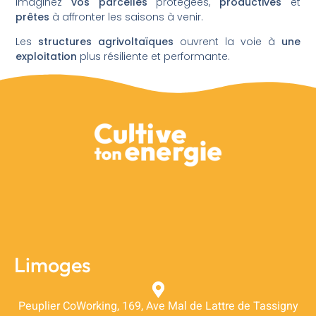
Imaginez
vos parcelles
protégées,
productives
et
prêtes
à affronter les saisons à venir.
Les
structures agrivoltaïques
ouvrent la voie à
une
exploitation
plus résiliente et performante.
Limoges
Peuplier CoWorking, 169, Ave Mal de Lattre de Tassigny