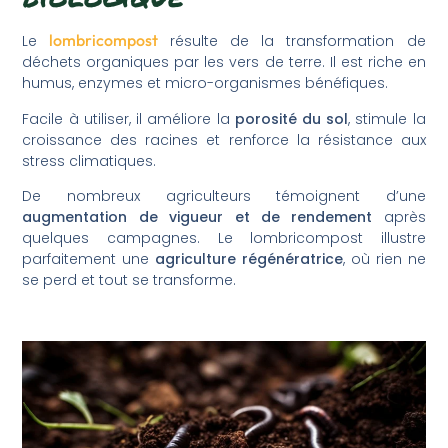
lombricompost
Le
résulte de la transformation de
déchets organiques par les vers de terre. Il est riche en
humus, enzymes et micro-organismes bénéfiques.
Facile à utiliser, il améliore la
porosité du sol
, stimule la
croissance des racines et renforce la résistance aux
stress climatiques.
De nombreux agriculteurs témoignent d’une
augmentation de vigueur et de rendement
après
quelques campagnes. Le lombricompost illustre
parfaitement une
agriculture régénératrice
, où rien ne
se perd et tout se transforme.