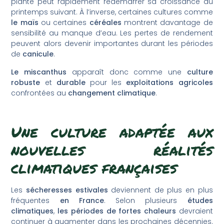
plante peut rapidement redémarrer sa croissance au
printemps suivant. À l’inverse, certaines cultures comme
le maïs
ou certaines
céréales
montrent davantage de
sensibilité au manque d’eau. Les pertes de rendement
peuvent alors devenir importantes durant les périodes
de
canicule
.
Le miscanthus
apparaît donc comme une
culture
robuste
et
durable
pour les
exploitations agricoles
confrontées au
changement climatique
.
Une culture adaptée aux
nouvelles réalités
climatiques françaises
Les
sécheresses estivales
deviennent de plus en plus
fréquentes
en France
. Selon plusieurs
études
climatiques
,
les périodes de fortes chaleurs
devraient
continuer à augmenter dans les prochaines décennies.