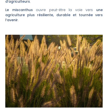
d’agriculteurs
.
Le miscanthus
ouvre peut-être la voie vers
une
agriculture plus résiliente, durable et tournée vers
l’avenir
.