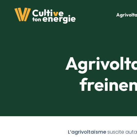
Agrivolt
Agrivolta
freinen
L’agrivoltaïsme
suscite auta