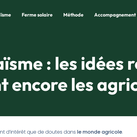
aïsme
Ferme solaire
Méthode
Accompagnement
ïsme : les idées 
t encore les agri
nt d’intérêt que de doutes dans
le monde agricole
.