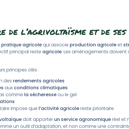
re de l’agrivoltaïsme et de ses
e
pratique agricole
qui associe
production agricole
et
st
ectif principal reste
agricole
. Les aménagements doivent sou
s principes clés :
on des
rendements agricoles
es
aux
conditions climatiques
léas comme
la sécheresse
ou le gel
lations
ntaire impose que
l’activité agricole
reste prioritaire.
ivoltaïque
doit apporter
un service agronomique
réel et
mme un outil d’adaptation, et non comme une contraint