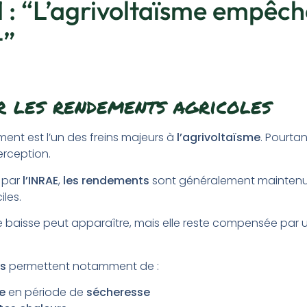
1 : “L’agrivoltaïsme empêch
t”
r les rendements agricoles
ment est l’un des freins majeurs à
l’agrivoltaïsme
. Pourtan
rception.
s par
l’INRAE
,
les rendements
sont généralement maintenus,
iles.
e baisse peut apparaître, mais elle reste compensée par u
es
permettent notamment de :
e
en période de
sécheresse