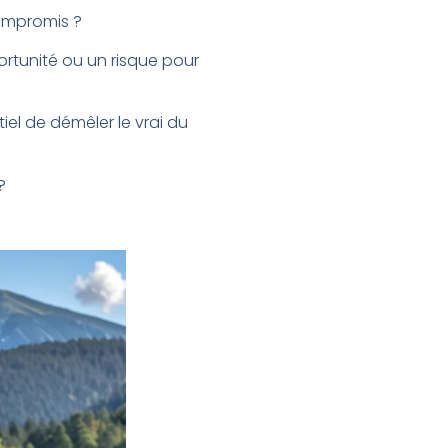
mpromis ?
portunité ou un risque pour
iel de démêler le vrai du
?