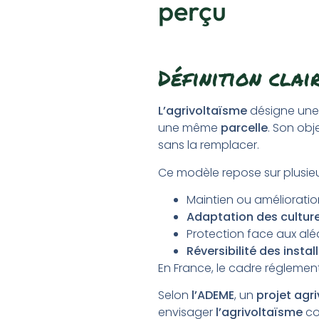
perçu
Définition clai
L’agrivoltaïsme
désigne un
une même
parcelle
. Son obj
sans la remplacer.
Ce modèle repose sur plusieur
Maintien ou améliorati
Adaptation des cultur
Protection face aux a
Réversibilité des instal
En France, le cadre régleme
Selon
l’ADEME
, un
projet agr
envisager
l’agrivoltaïsme
co