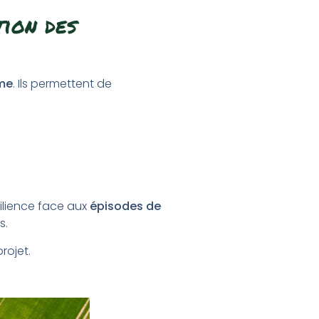
tion des
sme
. Ils permettent de
silience face aux
épisodes de
s.
rojet.